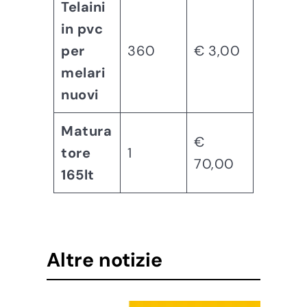
Telaini
in pvc
per
360
€ 3,00
melari
nuovi
Matura
€
tore
1
70,00
165lt
Altre notizie