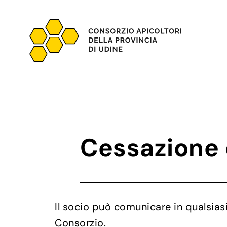
Vai
al
contenuto
Cessazione 
Il socio può comunicare in qualsias
Consorzio.