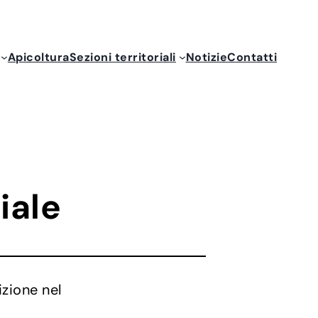
Apicoltura
Sezioni territoriali
Notizie
Contatti
iale
izione nel