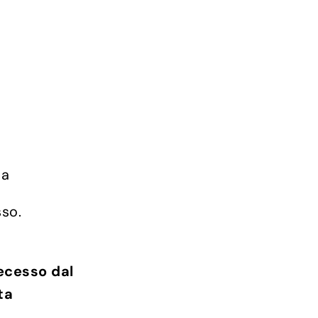
ia
sso.
recesso dal
ta