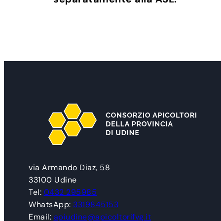
via Armando Diaz, 58
33100 Udine
Tel:
0432 295985
WhatsApp:
3319845153
Email:
apiudine@apicoltorifvg.it