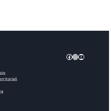
Facebook
Instagram
YouTube
zio
erritoriali
ra