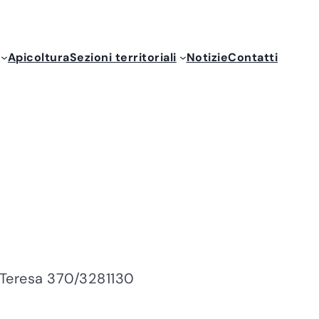
Apicoltura
Sezioni territoriali
Notizie
Contatti
à: Teresa 370/3281130