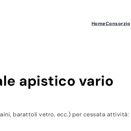
Home
Consorzio
e apistico vario
aini, barattoli vetro, ecc.) per cessata attivit