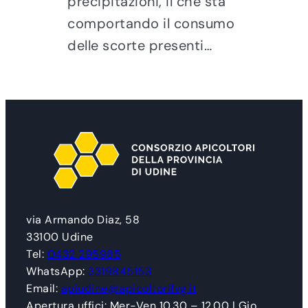
precipitazioni, il che sta
comportando il consumo
delle scorte presenti…
via Armando Diaz, 58
33100 Udine
Tel:
0432 295985
WhatsApp:
3319845153
Email:
apiudine@apicoltorifvg.it
Apertura uffici: Mer-Ven 10.30 – 12.00 | Gio