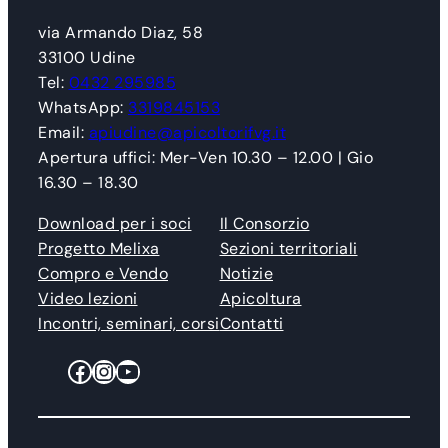
via Armando Diaz, 58
33100 Udine
Tel:
0432 295985
WhatsApp:
3319845153
Email:
apiudine@apicoltorifvg.it
Apertura uffici: Mer-Ven 10.30 – 12.00 | Gio
16.30 – 18.30
Download per i soci
Il Consorzio
Progetto Melixa
Sezioni territoriali
Compro e Vendo
Notizie
Video lezioni
Apicoltura
Incontri, seminari, corsi
Contatti
Facebook
Instagram
YouTube