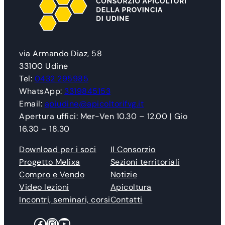
via Armando Diaz, 58
33100 Udine
Tel:
0432 295985
WhatsApp:
3319845153
Email:
apiudine@apicoltorifvg.it
Apertura uffici: Mer-Ven 10.30 – 12.00 | Gio
16.30 – 18.30
Download per i soci
Il Consorzio
Progetto Melixa
Sezioni territoriali
Compro e Vendo
Notizie
Video lezioni
Apicoltura
Incontri, seminari, corsi
Contatti
Facebook
Instagram
YouTube