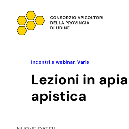
Vai
al
contenuto
Incontri e webinar
, 
Varie
Lezioni in apia
apistica