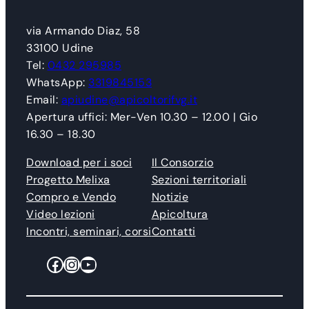
via Armando Diaz, 58
33100 Udine
Tel:
0432 295985
WhatsApp:
3319845153
Email:
apiudine@apicoltorifvg.it
Apertura uffici: Mer-Ven 10.30 – 12.00 | Gio
16.30 – 18.30
Download per i soci
Il Consorzio
Progetto Melixa
Sezioni territoriali
Compro e Vendo
Notizie
Video lezioni
Apicoltura
Incontri, seminari, corsi
Contatti
Facebook
Instagram
YouTube