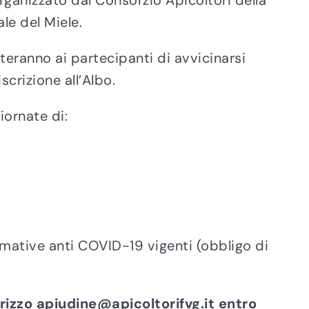
ganizzato dal Consorzio Apicoltori della
le del Miele.
eranno ai partecipanti di avvicinarsi
scrizione all’Albo.
iornate di:
rmative anti COVID-19 vigenti (obbligo di
irizzo apiudine@apicoltorifvg.it entro