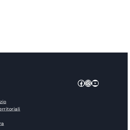
Facebook
Instagram
YouTube
zio
erritoriali
ra