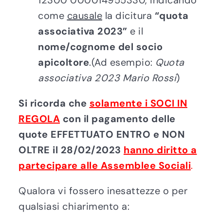
12300 000014955330, indicando
come
causale
la dicitura
“quota
associativa 2023”
e il
nome/cognome del socio
apicoltore
.(Ad esempio:
Quota
associativa 2023 Mario Rossi
)
Si ricorda che
solamente i SOCI IN
REGOLA
con il pagamento delle
quote EFFETTUATO ENTRO e NON
OLTRE il 28/02/2023
hanno
diritto a
partecipare alle Assemblee Sociali
.
Qualora vi fossero inesattezze o per
qualsiasi chiarimento a: