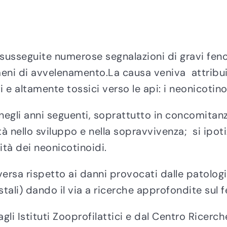
no susseguite numerose segnalazioni di gravi fe
meni di avvelenamento.La causa veniva attribuit
i e altamente tossici verso le api: i neonicotino
negli anni seguenti, soprattutto in concomitanz
nello sviluppo e nella sopravvivenza; si ipotiz
ità dei neonicotinoidi.
versa rispetto ai danni provocati dalle patologie
estali) dando il via a ricerche approfondite sul 
gli Istituti Zooprofilattici e dal Centro Ricer