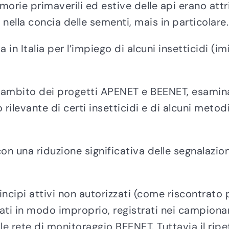
orie primaverili ed estive delle api erano attri
 nella concia delle sementi, mais in particolare.
 in Italia per l’impiego di alcuni insetticidi (
l’ambito dei progetti APENET e BEENET, esamina
ilevante di certi insetticidi e di alcuni metodi 
con una riduzione significativa delle segnalazi
principi attivi non autorizzati (come riscontrato 
zzati in modo improprio, registrati nei campionam
lle rete di monitoraggio BEENET. Tuttavia il rip