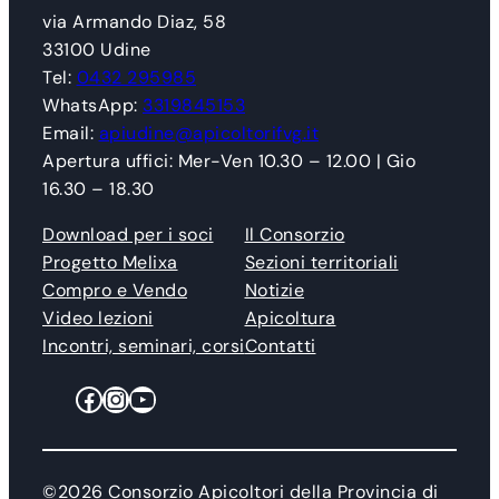
via Armando Diaz, 58
33100 Udine
Tel:
0432 295985
WhatsApp:
3319845153
Email:
apiudine@apicoltorifvg.it
Apertura uffici: Mer-Ven 10.30 – 12.00 | Gio
16.30 – 18.30
Download per i soci
Il Consorzio
Progetto Melixa
Sezioni territoriali
Compro e Vendo
Notizie
Video lezioni
Apicoltura
Incontri, seminari, corsi
Contatti
Facebook
Instagram
YouTube
©2026 Consorzio Apicoltori della Provincia di