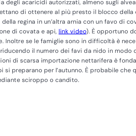
a degli acaricidi autorizzati, almeno sugli alvea
mettano di ottenere al più presto il blocco dell
o della regina in un’altra arnia con un favo di 
ne di covata e api,
link video
). È opportuno d
. Inoltre se le famiglie sono in difficoltà è nec
riducendo il numero dei favi da nido in modo c
zioni di scarsa importazione nettarifera è fon
pi si preparano per l’autunno. È probabile che
mediante sciroppo o candito.