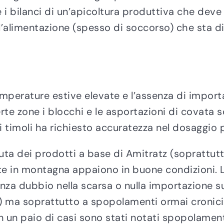
 i bilanci di un’apicoltura produttiva che deve 
ll’alimentazione (spesso di soccorso) che sta
emperature estive elevate e l’assenza di impor
rte zone i blocchi e le asportazioni di covata so
i timoli ha richiesto accuratezza nel dosaggio p
a dei prodotti a base di Amitratz (soprattutto
cate in montagna appaiono in buone condizioni. 
senza dubbio nella scarsa o nulla importazione s
a soprattutto a spopolamenti ormai cronici e 
n un paio di casi sono stati notati spopolament