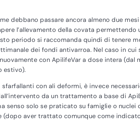
come debbano passare ancora almeno due mesi p
ere l’allevamento della covata permettendo un
sto periodo si raccomanda quindi di tenere monit
settimanale dei fondi antivarroa. Nel caso in cu
re nuovamente con ApilifeVar a dose intera (da
 estivo).
i sfarfallanti con ali deformi, è invece necessa
 dall’intervento da un trattamento a base di Ap
ha senso solo se praticato su famiglie o nuclei 
ire (dopo aver trattato comunque come indicato