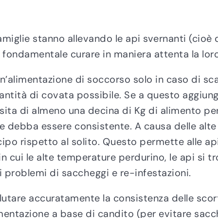
iglie stanno allevando le api svernanti (cioè 
è fondamentale curare in maniera attenta la lor
un’alimentazione di soccorso solo in caso di sc
uantità di covata possibile. Se a questo aggi
ita di almeno una decina di Kg di alimento per a
e debba essere consistente. A causa delle alte 
cipo rispetto al solito. Questo permette alle api
n cui le alte temperature perdurino, le api si 
i problemi di saccheggi e re-infestazioni.
valutare accuratamente la consistenza delle scor
mentazione a base di candito (per evitare sacc