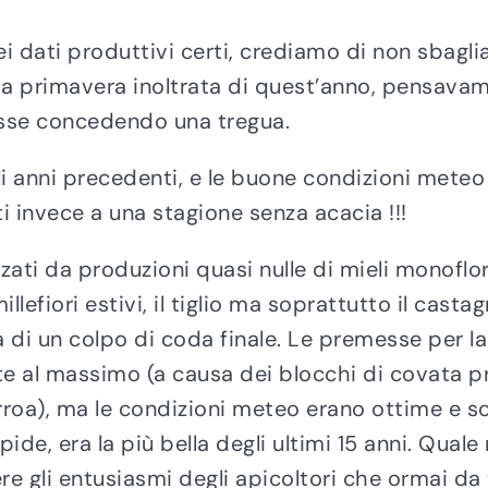
 dati produttivi certi, crediamo di non sbaglia
 a primavera inoltrata di quest’anno, pensavam
tesse concedendo una tregua.
gli anni precedenti, e le buone condizioni mete
invece a una stagione senza acacia !!!
zzati da produzioni quasi nulle di mieli monoflo
millefiori estivi, il tiglio ma soprattutto il cast
nza di un colpo di coda finale. Le premesse per 
te al massimo (a causa dei blocchi di covata pri
rroa), ma le condizioni meteo erano ottime e sop
ipide, era la più bella degli ultimi 15 anni. Qu
ere gli entusiasmi degli apicoltori che ormai d